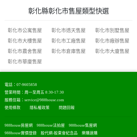
彰化縣彰化市售屋類型快選
彰化市公寓售屋
彰化市透天售屋
彰化市別墅售屋
彰化市大樓售屋
彰化市工廠售屋
彰化市廠辦售屋
彰化市農舍售屋
彰化市倉庫售屋
彰化市大廈售屋
彰化市華廈售屋
電話：
07-9605858
營業時間：周一至周五 8:30-17:30
服務信箱：
service@988house.com
使用條款
隱私權政策
問題回報
988house房屋網
988house法拍屋
988house售屋網
988house實價登錄
股代網-股東會紀念品
樂購速購