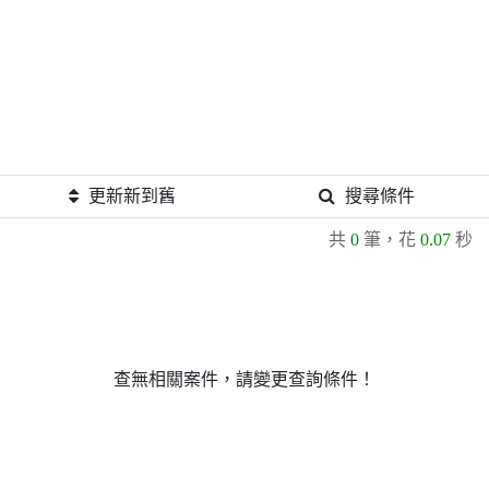
更新新到舊
搜尋條件
共
0
筆，花
0.07
秒
查無相關案件，請變更查詢條件！