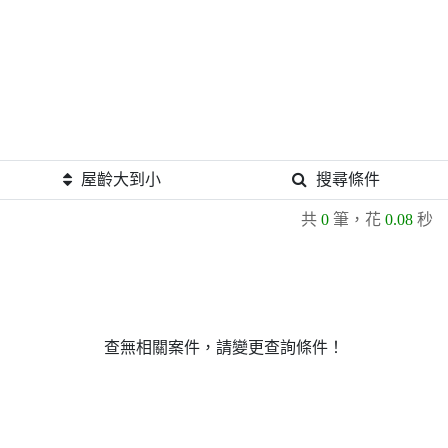
屋齡大到小
搜尋條件
共
0
筆，花
0.08
秒
查無相關案件，請變更查詢條件！