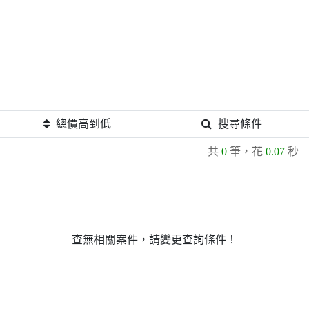
總價高到低
搜尋條件
共
0
筆，花
0.07
秒
查無相關案件，請變更查詢條件！