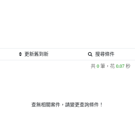
更新舊到新
搜尋條件
共
0
筆，花
0.07
秒
查無相關案件，請變更查詢條件！