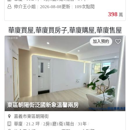
仲介王小姐
2026-08-08更新
109次點閱
398
萬
華廈買屋,華廈買房子,華廈購屋,華廈售屋
加入預約
東區朝陽街泛國新象溫馨兩房
嘉義市東區朝陽街
華廈
21.2 坪
2房1廳1衛1陽台
31年