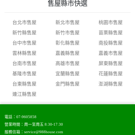
售屋縣市快選
台北市售屋
新北市售屋
桃園市售屋
新竹縣售屋
新竹市售屋
苗栗縣售屋
台中市售屋
彰化縣售屋
南投縣售屋
雲林縣售屋
嘉義縣售屋
嘉義市售屋
台南市售屋
高雄市售屋
屏東縣售屋
基隆市售屋
宜蘭縣售屋
花蓮縣售屋
台東縣售屋
金門縣售屋
澎湖縣售屋
連江縣售屋
電話：
07-9605858
營業時間：周一至周五 8:30-17:30
服務信箱：
service@988house.com