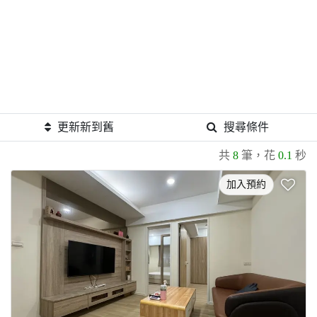
更新新到舊
搜尋條件
共
8
筆，花
0.1
秒
加入預約