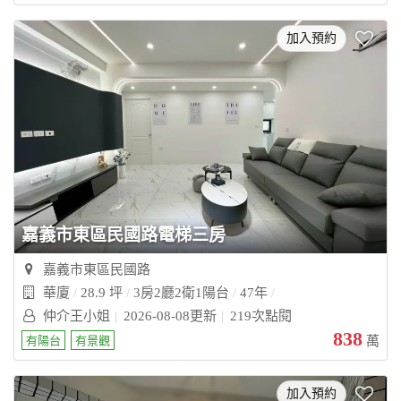
加入預約
嘉義市東區民國路電梯三房
嘉義市東區民國路
華廈
28.9 坪
3房2廳2衛1陽台
47年
仲介王小姐
2026-08-08更新
219次點閱
838
有陽台
有景觀
萬
加入預約