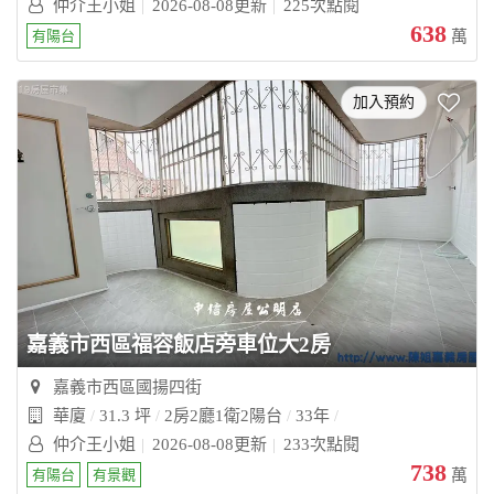
仲介王小姐
2026-08-08更新
225次點閱
638
有陽台
萬
加入預約
嘉義市西區福容飯店旁車位大2房
嘉義市西區國揚四街
華廈
31.3 坪
2房2廳1衛2陽台
33年
仲介王小姐
2026-08-08更新
233次點閱
738
有陽台
有景觀
萬