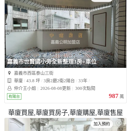
嘉義市世賢國小旁全新整理3房+車位
嘉義市西區泰山三街
華廈
43.8 坪
3房2廳2衛2陽台
33年
仲介王小姐
2026-08-08更新
300次點閱
987
有陽台
萬
華廈買屋,華廈買房子,華廈購屋,華廈售屋
加入預約