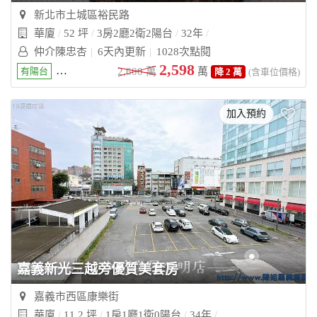
新北市土城區裕民路
華廈
52 坪
3房2廳2衛2陽台
32年
仲介陳忠杏
6天內更新
1028次點閱
2,598
有陽台
房間皆有窗
廁所開窗
2,600
萬
具垃圾處理
萬
有景觀
花園
降 2 萬
(含車位價格)
加入預約
嘉義新光三越旁優質美套房
嘉義市西區康樂街
華廈
11.2 坪
1房1廳1衛0陽台
34年