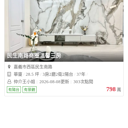
民生南路商圈溫馨三房
嘉義市西區民生南路
華廈
28.5 坪
3房2廳2衛2陽台
37年
仲介王小姐
2026-08-08更新
303次點閱
798
有陽台
有景觀
萬