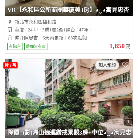
VR【永和區公所商圈華廈美3房】◕‿◕寓見忠杏
新北市永和區福和路
華廈
24 坪
3房1廳2衛1陽台
47年
仲介陳忠杏
6天內更新
88次點閱
1,850
有陽台
房間皆有窗
萬
加入預約
降 2 萬
降價!!(影)海山捷運鑽戒景觀3房+車位◕‿◕寓見忠杏