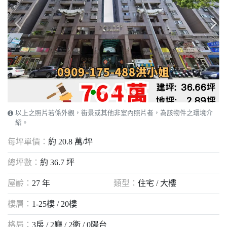
以上之照片若係外觀，街景或其他非室內照片者，為該物件之環境介
紹。
每坪單價：
約 20.8 萬/坪
總坪數：
約 36.7 坪
屋齡：
27 年
類型：
住宅 / 大樓
樓層：
1-25樓 / 20樓
格局：
3房
2廳
2衛
0陽台