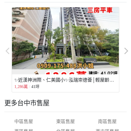
✨近漢神洲際、仁美國小✨泓瑞崇德薈│輕屋齡三房平面車位💥
1,286萬
41坪
7
更多台中市售屋
中區售屋
東區售屋
南區售屋