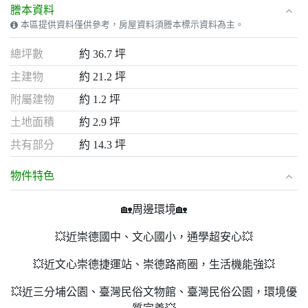
謄本資料
本區提供資料僅供參考，房屋資料須謄本標示資料為主。
總坪數
約 36.7 坪
主建物
約 21.2 坪
附屬建物
約 1.2 坪
土地面積
約 2.9 坪
共有部分
約 14.3 坪
物件特色
🏡周邊環境🏡
💥近崇德國中、文心國小，通學超安心💥
💥近文心崇德捷運站、崇德路商圈，生活機能強💥
💥近三分埔公園、臺灣民俗文物館、臺灣民俗公園，環境優