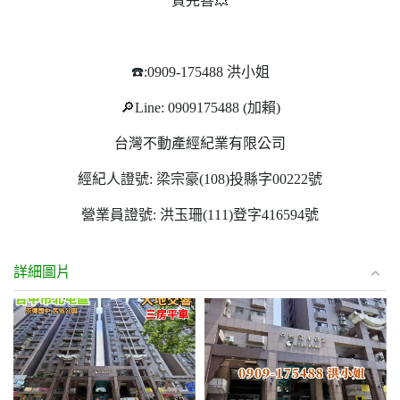
質完善💥
☎️:0909-175488 洪小姐
🔎Line: 0909175488 (加賴)
台灣不動產經紀業有限公司
經紀人證號: 梁宗豪(108)投縣字00222號
營業員證號: 洪玉珊(111)登字416594號
詳細圖片