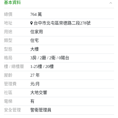
基本資料
總價
764 萬
地址
台中市北屯區崇德路二段278號
用途
住家用
類型
住宅
型態
大樓
格局
3房
2廳
2衛
0陽台
樓 / 總樓層
1-25樓 / 20樓
屋齡
27 年
管理費
元/月
社區
大地交響
電梯
有
安全管理
警衛管理員