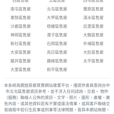
西區售屋
北區售屋
西屯區售屋
南屯區售屋
北屯區售屋
豐原區售屋
東勢區售屋
大甲區售屋
清水區售屋
沙鹿區售屋
梧棲區售屋
后里區售屋
神岡區售屋
潭子區售屋
大雅區售屋
新社區售屋
石岡區售屋
外埔區售屋
大安區售屋
烏日區售屋
大肚區售屋
龍井區售屋
霧峰區售屋
太平區售屋
大里區售屋
和平區售屋
本系統為開放房屋買賣網站建置平台，僅提供會員查詢台中
市北屯區售屋資訊參考，並不涉入任何諮詢、交易。 物件
（服務）聯絡人公佈的資訊、文字、照片、圖形、產權、廣
告內容、或其他資料若有不實或違法情事，或與客戶聯絡交
易過程中若衍生民事或刑事等法律問題，皆與本網站無關，