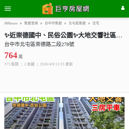
988house
售屋查詢
台中市售屋
北屯區售屋
住宅
✨近崇德國中、民俗公園✨大地交響社區│三房平車💥
台中市北屯區崇德路二段278號
764
萬
375 點閱
2 收藏
2026/4/9 13:55 更新