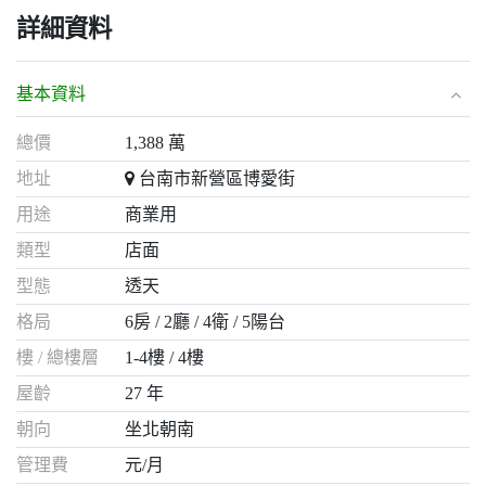
詳細資料
基本資料
總價
1,388 萬
地址
台南市新營區博愛街
用途
商業用
類型
店面
型態
透天
格局
6房
2廳
4衛
5陽台
樓 / 總樓層
1-4樓 / 4樓
屋齡
27 年
朝向
坐北朝南
管理費
元/月