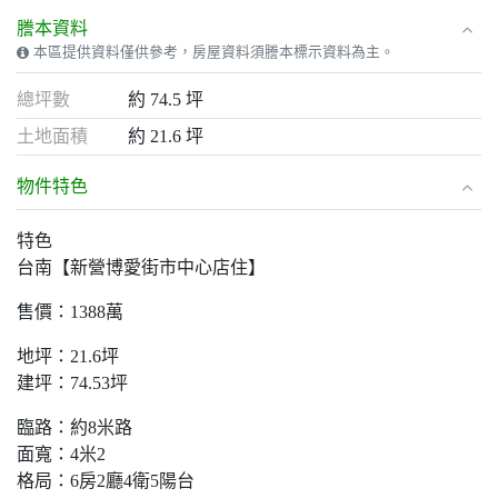
謄本資料
本區提供資料僅供參考，房屋資料須謄本標示資料為主。
總坪數
約 74.5 坪
土地面積
約 21.6 坪
物件特色
特色
台南【新營博愛街市中心店住】
售價：1388萬
地坪：21.6坪
建坪：74.53坪
臨路：約8米路
面寬：4米2
格局：6房2廳4衛5陽台