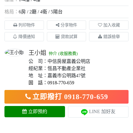
格局：
6房
2廳
4衛
5陽台
列印物件
分享物件
加入收藏
降價通知
貸款試算
錯誤檢舉
王小姐
仲介 (收服務費)
公 司：中信房屋嘉義公明店
經紀業：恆昌不動產企業社
地 址：嘉義市公明路47號
固 話：0918-770-659
立即撥打 0918-770-659
立即預約
LINE 加好友