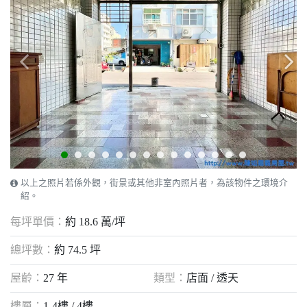
以上之照片若係外觀，街景或其他非室內照片者，為該物件之環境介
紹。
每坪單價：
約 18.6 萬/坪
總坪數：
約 74.5 坪
屋齡：
27 年
類型：
店面 / 透天
樓層：
1-4樓 / 4樓