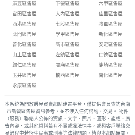
麻豆區售屋
下營區售屋
六甲區售屋
官田區售屋
大內區售屋
佳里區售屋
西港區售屋
七股區售屋
將軍區售屋
北門區售屋
學甲區售屋
新化區售屋
善化區售屋
新市區售屋
安定區售屋
山上區售屋
左鎮區售屋
仁德區售屋
歸仁區售屋
關廟區售屋
龍崎區售屋
玉井區售屋
楠西區售屋
南化區售屋
永康區售屋
本系統為開放房屋買賣網站建置平台，僅提供會員查詢台南
市新營區售屋資訊參考，並不涉入任何諮詢、交易。 物件
（服務）聯絡人公佈的資訊、文字、照片、圖形、產權、廣
告內容、或其他資料若有不實或違法情事，或與客戶聯絡交
易過程中若衍生民事或刑事等法律問題，皆與本網站無關，