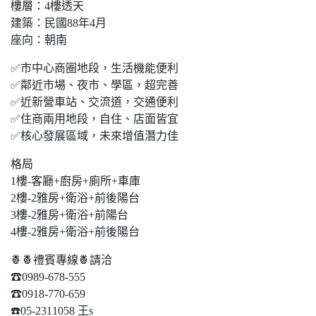
樓層：4樓透天
建築：民國88年4月
座向：朝南
✅市中心商圈地段，生活機能便利
✅鄰近市場、夜市、學區，超完善
✅近新營車站、交流道，交通便利
✅住商兩用地段，自住、店面皆宜
✅核心發展區域，未來增值潛力佳
格局
1樓-客廳+廚房+廁所+車庫
2樓-2雅房+衛浴+前後陽台
3樓-2雅房+衛浴+前陽台
4樓-2雅房+衛浴+前後陽台
🍍🍍禮賓專線🍍請洽
☎0989-678-555
☎0918-770-659
☎️05-2311058 王s