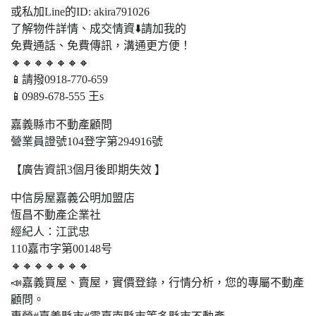
或私加Line的ID: akira791026
了解物件詳情、成交情資⬇️請加我的
免費通話、免費傳訊，溝通更方便！
🔸🔸🔸🔸🔸🔸🔸
📱請撥0918-770-659
📱0989-678-555 王s
嘉義縣市不動產顧問
營業員證號104登字第294916號
【廣告資訊3個月後即期失效 】
中信房屋嘉義公明加盟店
恆昌不動產企業社
經紀人：江武忠
110嘉市字第00148号
🔸🔸🔸🔸🔸🔸🔸
📣嘉義買屋、賣屋，實價登錄，行情分析，您的專屬不動產
顧問。