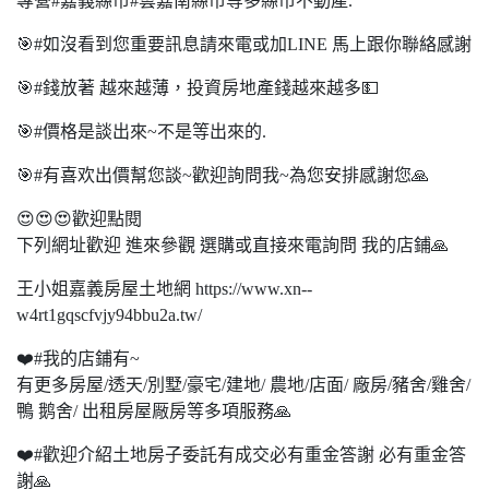
專營#嘉義縣市#雲嘉南縣市等多縣市不動產.
🎯#如沒看到您重要訊息請來電或加LINE 馬上跟你聯絡感謝
🎯#錢放著 越來越薄，投資房地產錢越來越多💵
🎯#價格是談出來~不是等出來的.
🎯#有喜欢出價幫您談~歡迎詢問我~為您安排感謝您🙏
😍😍😍歡迎點閱
下列網址歡迎 進來參觀 選購或直接來電詢問 我的店鋪🙏
王小姐嘉義房屋土地網 https://www.xn--
w4rt1gqscfvjy94bbu2a.tw/
❤️#我的店鋪有~
有更多房屋/透天/別墅/豪宅/建地/ 農地/店面/ 廠房/豬舍/雞舍/
鴨 鹅舍/ 出租房屋厰房等多項服務🙏
❤️#歡迎介紹土地房子委託有成交必有重金答謝 必有重金答
謝🙏