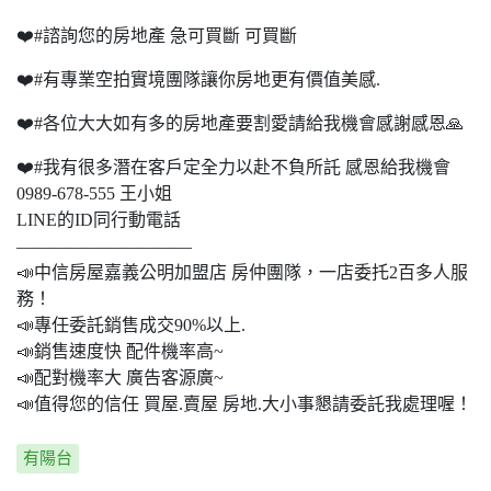
❤️#諮詢您的房地產 急可買斷 可買斷
❤️#有專業空拍實境團隊讓你房地更有價值美感.
❤️#各位大大如有多的房地產要割愛請給我機會感謝感恩🙏
❤️#我有很多潛在客戶定全力以赴不負所託 感恩給我機會
0989-678-555 王小姐
LINE的ID同行動電話
——————————
📣中信房屋嘉義公明加盟店 房仲團隊，一店委托2百多人服
務！
📣專任委託銷售成交90%以上.
📣銷售速度快 配件機率高~
📣配對機率大 廣告客源廣~
📣值得您的信任 買屋.賣屋 房地.大小事懇請委託我處理喔！
有陽台