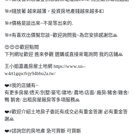
🎯#錢放著 越來越薄，投資房地產錢越來越多💵
🎯#價格是談出來~不是等出來的.
🎯#有喜欢出價幫您談~歡迎詢問我~為您安排感謝您🙏
😍😍😍歡迎點閱
下列網址歡迎 進來參觀 選購或直接來電詢問 我的店鋪🙏
王小姐嘉義房屋土地網 https://www.xn--
w4rt1gqscfvjy94bbu2a.tw/
❤️#我的店鋪有~
有更多房屋/透天/別墅/豪宅/建地/ 農地/店面/ 廠房/豬舍/雞舍/
鴨 鹅舍/ 出租房屋厰房等多項服務🙏
❤️#歡迎介紹土地房子委託有成交必有重金答謝 必有重金答
謝🙏
❤️#諮詢您的房地產 急可買斷 可買斷