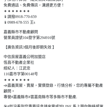
免費通話、免費傳訊，溝通更方便！
🔸🔸🔸🔸🔸🔸🔸
📱請撥0918-770-659
📱0989-678-555 王s
嘉義縣市不動產顧問
營業員證號104登字第294916號
【廣告資訊3個月後即期失效 】
中信房屋嘉義公明加盟店
恆昌不動產企業社
經紀人：江武忠
110嘉市字第00148号
🔸🔸🔸🔸🔸🔸🔸
📣嘉義買屋、賣屋，實價登錄，行情分析，您的專屬不動產
顧問。
專營#嘉義縣市#雲嘉南縣市等多縣市不動產.
🎯#如沒看到您重要訊息請來電或加LINE 馬上跟你聯絡感謝