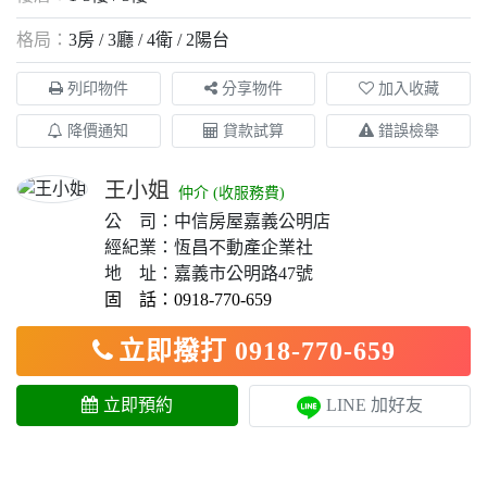
格局：
3房
3廳
4衛
2陽台
列印物件
分享物件
加入收藏
降價通知
貸款試算
錯誤檢舉
王小姐
仲介 (收服務費)
公 司：中信房屋嘉義公明店
經紀業：恆昌不動產企業社
地 址：嘉義市公明路47號
固 話：0918-770-659
立即撥打 0918-770-659
立即預約
LINE 加好友