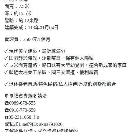
面寬：7.5米
深：約15.5米
臨路：約 12米路
建築完成：113年01月04日
管理費：2500元/1個月
✓ 現代美型建築，設計感滿分
✓ 田園靜謐時光，遠離喧囂，保有個人隱私
✓ 12米面寬道路、路口既有大型幼兒園，適合新成家的家庭
✓ 鄰近大埔美工業區、國三交流道、便利超商
✓ 退休養老自助/特色民宿/私人招待所/度假別墅都適合
🍍🍍禮賓專線🍍請洽
☎0989-678-555
☎0918-770-659
☎️05-2311058 王s
或私加Line的ID: akira791026
了解物件詳情、成交情資⬇️請加我的