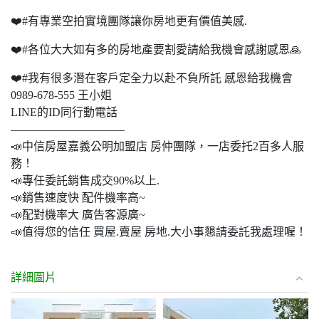
❤️#有專業空拍實境團隊讓你房地更有價值美感.
❤️#各位大大如有多的房地產要割愛請給我機會感謝感恩🙏
❤️#我有很多潛在客戶定全力以赴不負所託 感恩給我機會
0989-678-555 王小姐
LINE的ID同行動電話
——————————
📣中信房屋嘉義公明加盟店 房仲團隊，一店委托2百多人服
務！
📣專任委託銷售成交90%以上.
📣銷售速度快 配件機率高~
📣配對機率大 廣告客源廣~
📣值得您的信任 買屋.賣屋 房地.大小事懇請委託我處理喔！
詳細圖片