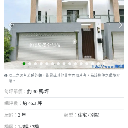
以上之照片若係外觀，街景或其他非室內照片者，為該物件之環境介
紹。
每坪單價：
約 30 萬/坪
總坪數：
約 46.3 坪
屋齡：
2 年
類型：
住宅 / 別墅
樓層：
1-3樓 / 3樓