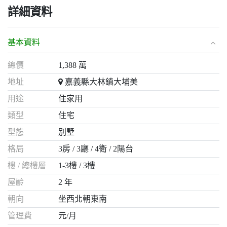
詳細資料
基本資料
總價
1,388 萬
地址
嘉義縣大林鎮大埔美
用途
住家用
類型
住宅
型態
別墅
格局
3房
3廳
4衛
2陽台
樓 / 總樓層
1-3樓 / 3樓
屋齡
2 年
朝向
坐西北朝東南
管理費
元/月