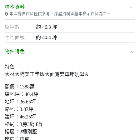
謄本資料
本區提供資料僅供參考，房屋資料須謄本標示資料為主。
總坪數
約 46.3 坪
土地面積
約 40.4 坪
物件特色
特色
大林大埔美工業區大面寬雙車庫別墅A
開價：1388萬
總地坪：40.4坪
地坪：36.65坪
路地：3.87坪
建坪：46.25坪
格局：3房3廳4衛
樓層：3樓別墅
座向：東南