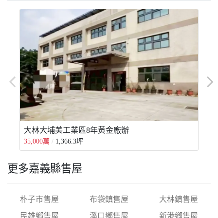
大林大埔美工業區8年黃金廠辦
35,000萬
1,366.3坪
3
更多嘉義縣售屋
朴子市售屋
布袋鎮售屋
大林鎮售屋
民雄鄉售屋
溪口鄉售屋
新港鄉售屋