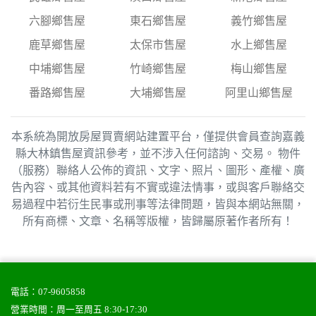
六腳鄉售屋
東石鄉售屋
義竹鄉售屋
鹿草鄉售屋
太保市售屋
水上鄉售屋
中埔鄉售屋
竹崎鄉售屋
梅山鄉售屋
番路鄉售屋
大埔鄉售屋
阿里山鄉售屋
本系統為開放房屋買賣網站建置平台，僅提供會員查詢嘉義
縣大林鎮售屋資訊參考，並不涉入任何諮詢、交易。 物件
（服務）聯絡人公佈的資訊、文字、照片、圖形、產權、廣
告內容、或其他資料若有不實或違法情事，或與客戶聯絡交
易過程中若衍生民事或刑事等法律問題，皆與本網站無關，
所有商標、文章、名稱等版權，皆歸屬原著作者所有！
電話：
07-9605858
營業時間：周一至周五 8:30-17:30