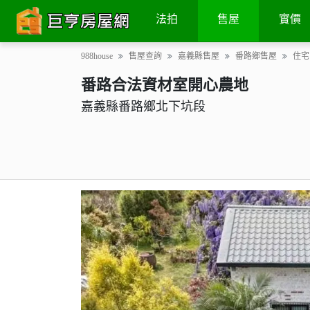
基本資料
謄本資料
物件特色
詳細圖片
法拍
售屋
實價
988house
售屋查詢
嘉義縣售屋
番路鄉售屋
住宅
番路合法資材室開心農地
嘉義縣番路鄉北下坑段