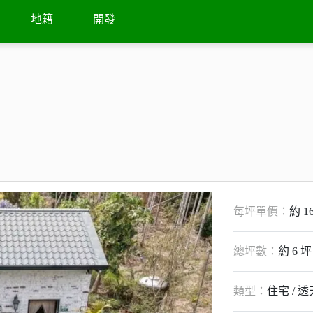
撥打
地籍
開發
每坪單價：
約 1
總坪數：
約 6 坪
類型：
住宅 / 透