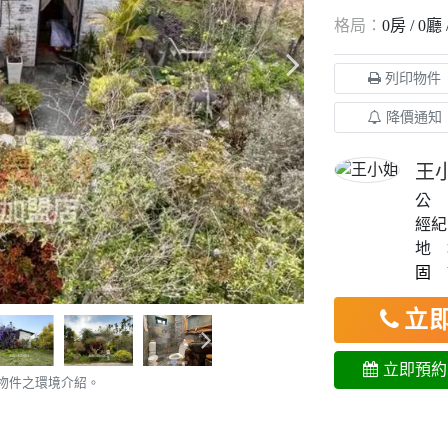
格局：
0房
0廳
列印物件
降價通知
王
公 
經紀
地 
固 話
立即
立即預約
物件之環境介紹。