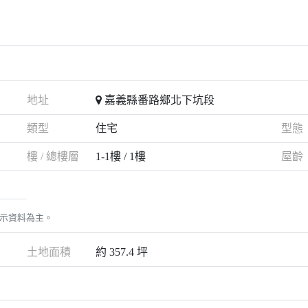
地址
嘉義縣番路鄉北下坑段
類型
住宅
型態
樓 / 總樓層
1-1樓 / 1樓
屋齡
示資料為主。
土地面積
約 357.4 坪