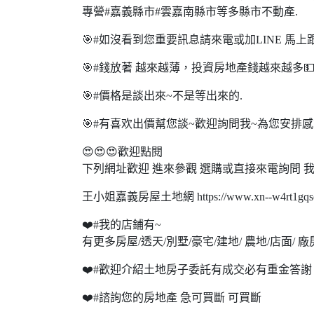
專營#嘉義縣市#雲嘉南縣市等多縣市不動產.
🎯#如沒看到您重要訊息請來電或加LINE 馬
🎯#錢放著 越來越薄，投資房地產錢越來越多
🎯#價格是談出來~不是等出來的.
🎯#有喜欢出價幫您談~歡迎詢問我~為您安排感
😍😍😍歡迎點閱
下列網址歡迎 進來參觀 選購或直接來電詢問 我
王小姐嘉義房屋土地網 https://www.xn--w4rt1gqscfv
❤️#我的店鋪有~
有更多房屋/透天/別墅/豪宅/建地/ 農地/店面/ 廠
❤️#歡迎介紹土地房子委託有成交必有重金答謝 
❤️#諮詢您的房地產 急可買斷 可買斷