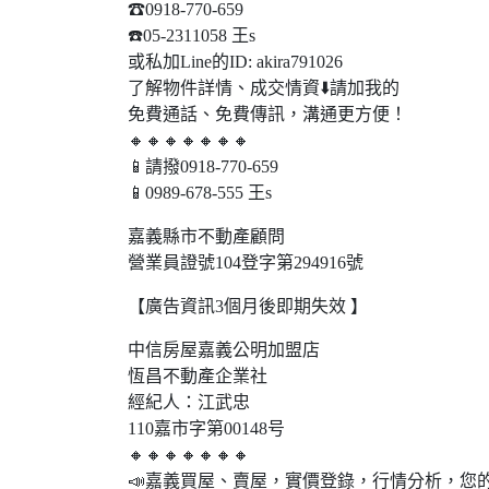
☎0918-770-659
☎️05-2311058 王s
或私加Line的ID: akira791026
了解物件詳情、成交情資⬇️請加我的
免費通話、免費傳訊，溝通更方便！
🔸🔸🔸🔸🔸🔸🔸
📱請撥0918-770-659
📱0989-678-555 王s
嘉義縣市不動產顧問
營業員證號104登字第294916號
【廣告資訊3個月後即期失效 】
中信房屋嘉義公明加盟店
恆昌不動產企業社
經紀人：江武忠
110嘉市字第00148号
🔸🔸🔸🔸🔸🔸🔸
📣嘉義買屋、賣屋，實價登錄，行情分析，您