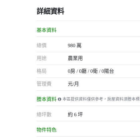
詳細資料
基本資料
總價
980 萬
用途
農業用
格局
0房
0廳
0衛
0陽台
管理費
元/月
謄本資料
本區提供資料僅供參考，房屋資料須謄本標
總坪數
約 6 坪
物件特色