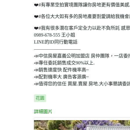
❤️#有專業空拍實境團隊讓你房地更有價值美感
❤️#各位大大如有多的房地產要割愛請給我機會
❤️#我有很多潛在客戶定全力以赴不負所託 感恩
0989-678-555 王小姐
LINE的ID同行動電話
——————————
📣中信房屋嘉義公明加盟店 房仲團隊，一店委
📣專任委託銷售成交90%以上.
📣銷售速度快 配件機率高~
📣配對機率大 廣告客源廣~
📣值得您的信任 買屋.賣屋 房地.大小事懇請
花園
詳細圖片