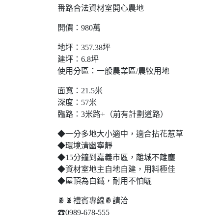
番路合法資材室開心農地
開價：980萬
地坪：357.38坪
建坪：6.8坪
使用分區：一般農業區/農牧用地
面寬：21.5米
深度：57米
臨路：3米路+（前有計劃道路）
◆一分多地大小適中，適合拈花惹草
◆環境清幽寧靜
◆15分鐘到嘉義市區，離城不離塵
◆資材室地主自地自建，用料極佳
◆屋頂為白鐵，耐用不怕曬
🍍🍍禮賓專線🍍請洽
☎0989-678-555