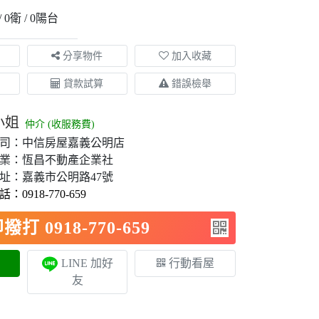
0衛
0陽台
分享物件
加入收藏
貸款試算
錯誤檢舉
小姐
仲介 (收服務費)
司：中信房屋嘉義公明店
業：恆昌不動產企業社
址：嘉義市公明路47號
：0918-770-659
撥打 0918-770-659
LINE 加好
行動看屋
友