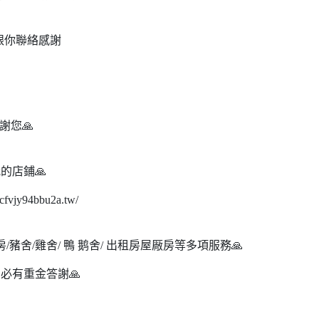
上跟你聯絡感謝

謝您🙏
的店鋪🙏
jy94bbu2a.tw/
房/豬舍/雞舍/ 鴨 鹅舍/ 出租房屋厰房等多項服務🙏
必有重金答謝🙏