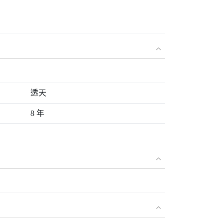
透天
8 年