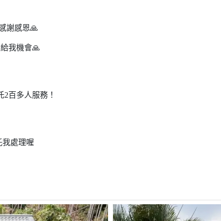
.
感謝感恩🙏
給我機會🙏
托2百多人服務！
委託我處理喔