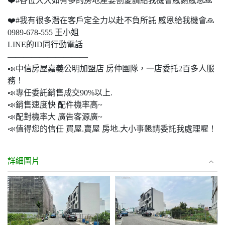
❤️#各位大大如有多的房地產要割愛請給我機會感謝感恩🙏
❤️#我有很多潛在客戶定全力以赴不負所託 感恩給我機會🙏
0989-678-555 王小姐
LINE的ID同行動電話
——————————
📣中信房屋嘉義公明加盟店 房仲團隊，一店委托2百多人服
務！
📣專任委託銷售成交90%以上.
📣銷售速度快 配件機率高~
📣配對機率大 廣告客源廣~
📣值得您的信任 買屋.賣屋 房地.大小事懇請委託我處理喔！
詳細圖片