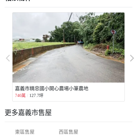
嘉義市精忠國小開心農場小筆農地
740萬
127.7坪
6
更多嘉義市售屋
東區售屋
西區售屋