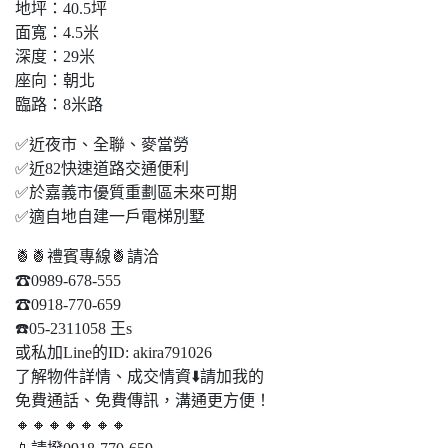
地坪：40.5坪
面寬：4.5米
深度：29米
座向：朝北
臨路：8米路
✅近夜市、全聯、麥當勞
✅近82快速道路交通便利
✅於嘉義市優質重劃區未來可期
✅適自地自建一戶電梯別墅
🍍🍍禮賓專線🍍請洽
☎0989-678-555
☎0918-770-659
☎️05-2311058 王s
或私加Line的ID: akira791026
了解物件詳情、成交情資⬇️請加我的
免費通話、免費傳訊，溝通更方便！
🔸🔸🔸🔸🔸🔸🔸