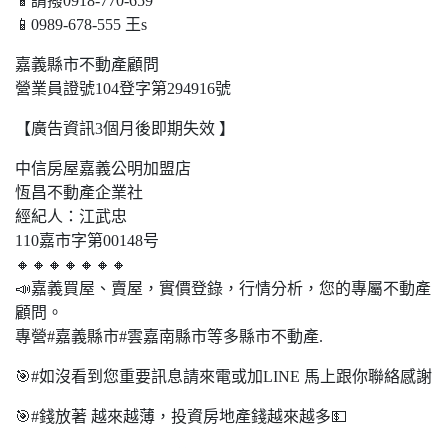
📱請撥0918-770-659
📱0989-678-555 王s
嘉義縣市不動產顧問
營業員證號104登字第294916號
【廣告資訊3個月後即期失效 】
中信房屋嘉義公明加盟店
恆昌不動產企業社
經紀人：江武忠
110嘉市字第00148号
🔸🔸🔸🔸🔸🔸🔸
📣嘉義買屋、賣屋，實價登錄，行情分析，您的專屬不動產
顧問。
專營#嘉義縣市#雲嘉南縣市等多縣市不動產.
🎯#如沒看到您重要訊息請來電或加LINE 馬上跟你聯絡感謝
🎯#錢放著 越來越薄，投資房地產錢越來越多💵