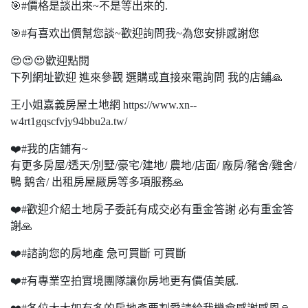
🎯#價格是談出來~不是等出來的.
🎯#有喜欢出價幫您談~歡迎詢問我~為您安排感謝您
😍😍😍歡迎點閱
下列網址歡迎 進來參觀 選購或直接來電詢問 我的店鋪🙏
王小姐嘉義房屋土地網 https://www.xn--
w4rt1gqscfvjy94bbu2a.tw/
❤️#我的店鋪有~
有更多房屋/透天/別墅/豪宅/建地/ 農地/店面/ 廠房/豬舍/雞舍/
鴨 鹅舍/ 出租房屋厰房等多項服務🙏
❤️#歡迎介紹土地房子委託有成交必有重金答謝 必有重金答
謝🙏
❤️#諮詢您的房地產 急可買斷 可買斷
❤️#有專業空拍實境團隊讓你房地更有價值美感.