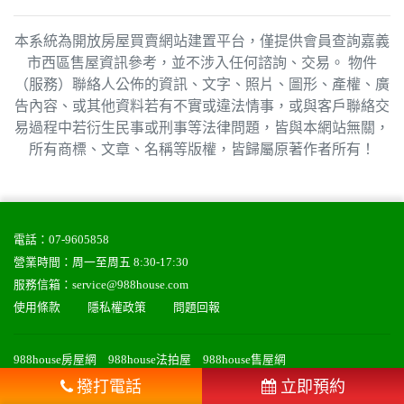
本系統為開放房屋買賣網站建置平台，僅提供會員查詢嘉義
市西區售屋資訊參考，並不涉入任何諮詢、交易。 物件
（服務）聯絡人公佈的資訊、文字、照片、圖形、產權、廣
告內容、或其他資料若有不實或違法情事，或與客戶聯絡交
易過程中若衍生民事或刑事等法律問題，皆與本網站無關，
所有商標、文章、名稱等版權，皆歸屬原著作者所有！
電話：
07-9605858
營業時間：周一至周五 8:30-17:30
服務信箱：
service@988house.com
使用條款
隱私權政策
問題回報
988house房屋網
988house法拍屋
988house售屋網
988house實價登錄
股代網-股東會紀念品
樂購速購
撥打電話
立即預約