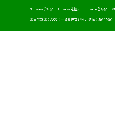
988house房屋網
988house法拍屋
988house售屋網
9
網頁設計
,
網站架設
：
一番科技有限公司
統編：50807000