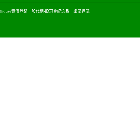
88house實價登錄
股代網-股東會紀念品
樂購速購