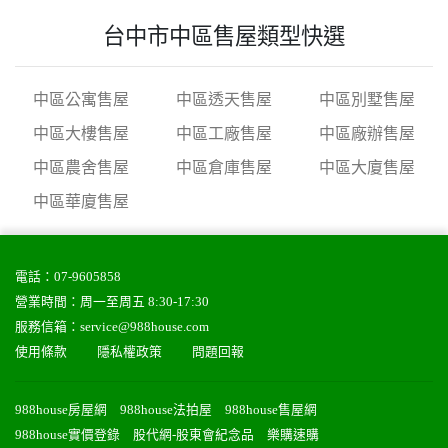
台中市中區售屋類型快選
中區公寓售屋
中區透天售屋
中區別墅售屋
中區大樓售屋
中區工廠售屋
中區廠辦售屋
中區農舍售屋
中區倉庫售屋
中區大廈售屋
中區華廈售屋
電話：
07-9605858
營業時間：周一至周五 8:30-17:30
服務信箱：
service@988house.com
使用條款
隱私權政策
問題回報
988house房屋網
988house法拍屋
988house售屋網
988house實價登錄
股代網-股東會紀念品
樂購速購