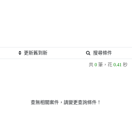
更新舊到新
搜尋條件
共
0
筆，花
0.41
秒
查無相關案件，請變更查詢條件！