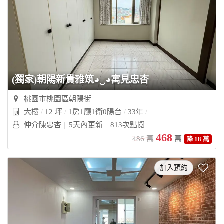
(獨家)朝陽新貴雅筑◕‿◕寓見忠杏
桃園市桃園區朝陽街
大樓
12 坪
1房1廳1衛0陽台
33年
仲介陳忠杏
5天內更新
813次點閱
468
486
萬
萬
降 18 萬
加入預約