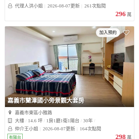
代理人洪小姐
2026-08-07更新
261次點閱
296
萬
加入預約
嘉義市蘭潭國小旁景觀大套房
嘉義市東區小雅路
大樓
14.6 坪
1房1廳1衛1陽台
30年
仲介王小姐
2026-08-07更新
164次點閱
298
有陽台
萬