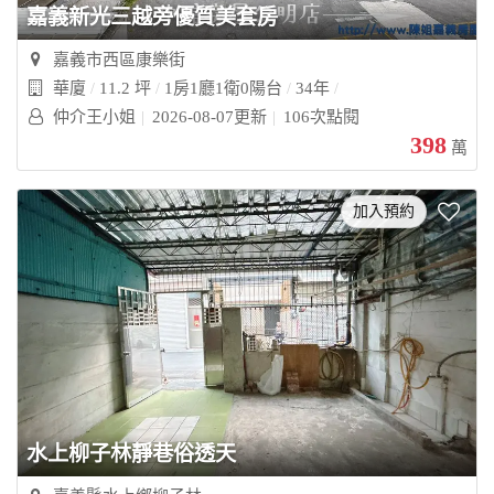
嘉義新光三越旁優質美套房
嘉義市西區康樂街
華廈
11.2 坪
1房1廳1衛0陽台
34年
仲介王小姐
2026-08-07更新
106次點閱
398
萬
加入預約
水上柳子林靜巷俗透天