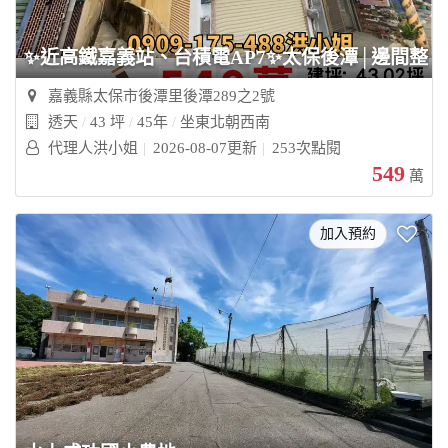
✨近高鐵嘉義站、台積電AP7✨太保後潭│邊間整新
嘉義縣太保市後潭里後潭289之2號
透天
43 坪
45年
坐東北朝西南
代理人洪小姐
2026-08-07更新
253次點閱
549
萬
加入預約