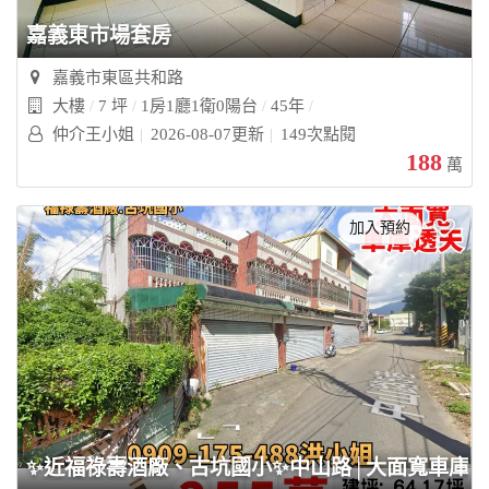
嘉義東市場套房
嘉義市東區共和路
大樓
7 坪
1房1廳1衛0陽台
45年
仲介王小姐
2026-08-07更新
149次點閱
188
萬
加入預約
✨近福祿壽酒廠、古坑國小✨中山路│大面寬車庫透