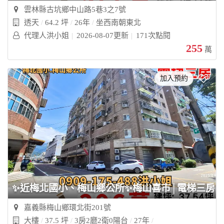
雲林縣古坑鄉中山路5巷3之7號
透天
64.2 坪
26年
坐西南朝東北
代理人洪小姐
2026-08-07更新
171次點閱
255
萬
加入預約
✨近梅北國小、梅山鄉公所✨梅山喜市│電梯三房
嘉義縣梅山鄉環北街201號
大樓
37.5 坪
3房2廳2衛0陽台
27年