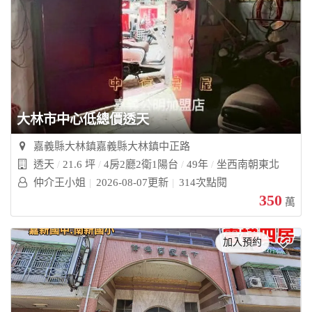
大林市中心低總價透天
嘉義縣大林鎮嘉義縣大林鎮中正路
透天
21.6 坪
4房2廳2衛1陽台
49年
坐西南朝東北
仲介王小姐
2026-08-07更新
314次點閱
350
萬
加入預約