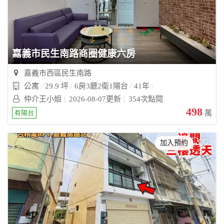
嘉義市民生南路商圈健康六房
嘉義市西區民生南路
公寓
29.9 坪
6房3廳2衛1陽台
41年
仲介王小姐
2026-08-07更新
354次點閱
498
有陽台
萬
加入預約