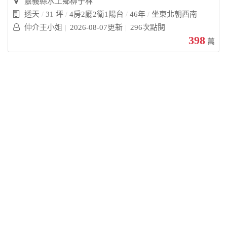
嘉義縣水上鄉柳子林
透天
31 坪
4房2廳2衛1陽台
46年
坐東北朝西南
仲介王小姐
2026-08-07更新
296次點閱
398
萬