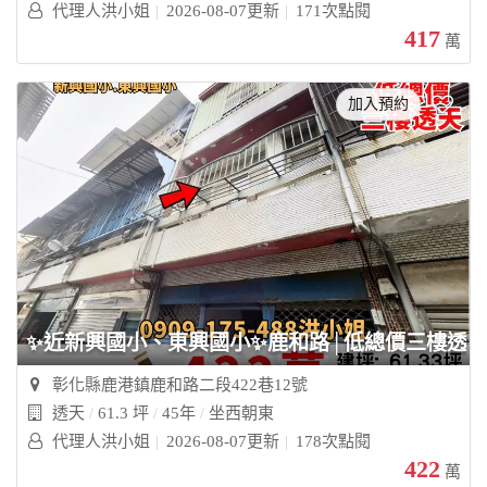
代理人洪小姐
2026-08-07更新
171次點閱
417
萬
加入預約
✨近新興國小、東興國小✨鹿和路│低總價三樓透天
彰化縣鹿港鎮鹿和路二段422巷12號
透天
61.3 坪
45年
坐西朝東
代理人洪小姐
2026-08-07更新
178次點閱
422
萬