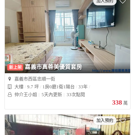
加入預約
嘉義市真善美優質套房
新上架
嘉義市西區忠順一街
大樓
9.7 坪
1房0廳1衛1陽台
33年
仲介王小姐
5天內更新
33次點閱
338
萬
加入預約