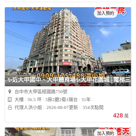
加入預約
✨近大甲國中、大甲體育場✨大甲花園城│電梯三房
台中市大甲區經國路750號
大樓
36.5 坪
3房2廳2衛1陽台
31年
代理人洪小姐
2026-08-07更新
354次點閱
428
萬
加入預約