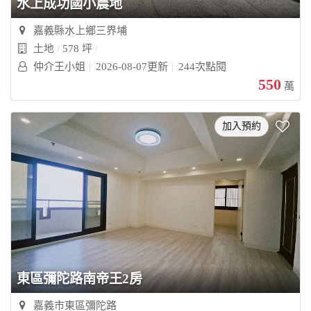
水上成功國小農地
嘉義縣水上鄉三界埔
土地
578 坪
仲介王小姐
2026-08-07更新
244次點閱
550
萬
加入預約
東區彌陀路南帝王2房
嘉義市東區彌陀路