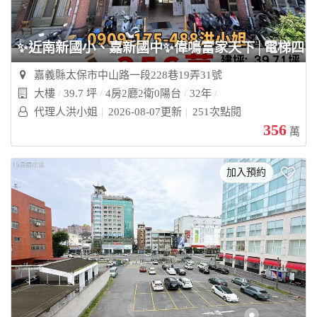
✨近南新國小、嘉新國中✨偉鳴富家天下│電梯四房
嘉義縣太保市中山路一段228巷19弄31號
大樓
39.7 坪
4房2廳2衛0陽台
32年
代理人洪小姐
2026-08-07更新
251次點閱
356
萬
加入預約