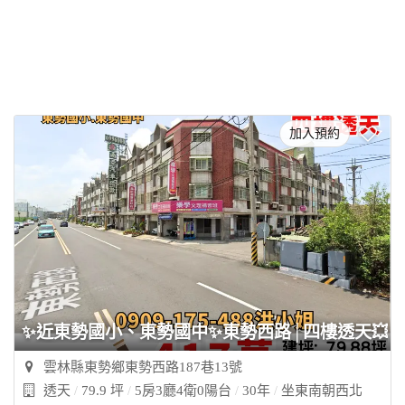
加入預約
✨近東勢國小、東勢國中✨東勢西路│四樓透天💥
雲林縣東勢鄉東勢西路187巷13號
透天
79.9 坪
5房3廳4衛0陽台
30年
坐東南朝西北