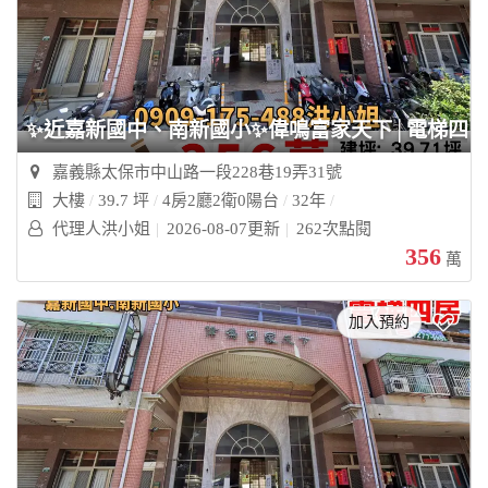
✨近嘉新國中、南新國小✨偉鳴富家天下│電梯四房
嘉義縣太保市中山路一段228巷19弄31號
大樓
39.7 坪
4房2廳2衛0陽台
32年
代理人洪小姐
2026-08-07更新
262次點閱
356
萬
加入預約