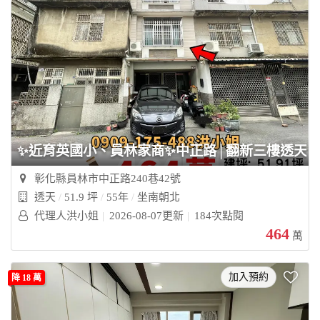
✨近育英國小、員林家商✨中正路│翻新三樓透天
彰化縣員林市中正路240巷42號
透天
51.9 坪
55年
坐南朝北
代理人洪小姐
2026-08-07更新
184次點閱
464
萬
加入預約
降 18 萬