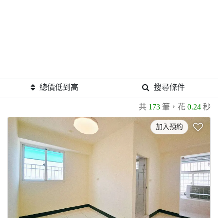
總價低到高
搜尋條件
共
173
筆，花
0.24
秒
加入預約