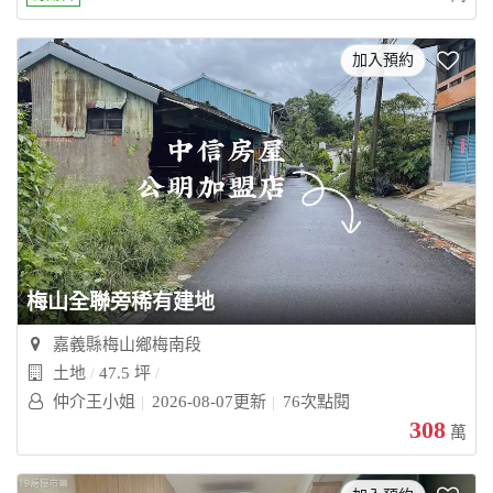
加入預約
梅山全聯旁稀有建地
嘉義縣梅山鄉梅南段
土地
47.5 坪
仲介王小姐
2026-08-07更新
76次點閱
308
萬