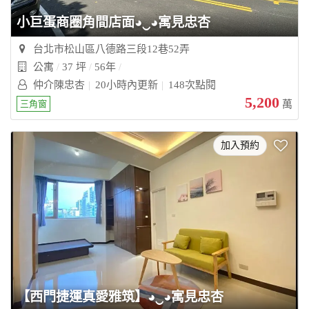
小巨蛋商圈角間店面◕‿◕寓見忠杏
台北市松山區八德路三段12巷52弄
公寓
37 坪
56年
仲介陳忠杏
20小時內更新
148次點閱
5,200
三角窗
萬
加入預約
【西門捷運真愛雅筑】◕‿◕寓見忠杏