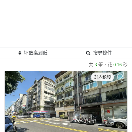
坪數高到低
搜尋條件
共
3
筆，花
0.16
秒
加入預約