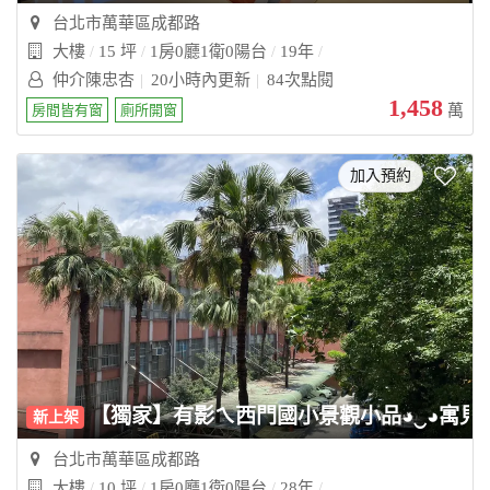
台北市萬華區成都路
大樓
15 坪
1房0廳1衛0陽台
19年
仲介陳忠杏
20小時內更新
84次點閱
1,458
房間皆有窗
廁所開窗
萬
加入預約
【獨家】有影ㄟ西門國小景觀小品◕‿◕寓見
新上架
台北市萬華區成都路
大樓
10 坪
1房0廳1衛0陽台
28年