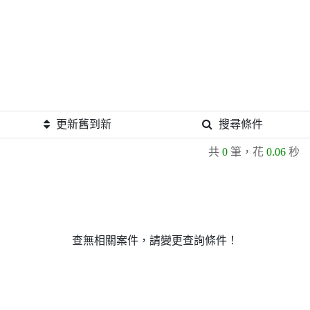
更新舊到新
搜尋條件
共
0
筆，花
0.06
秒
查無相關案件，請變更查詢條件！