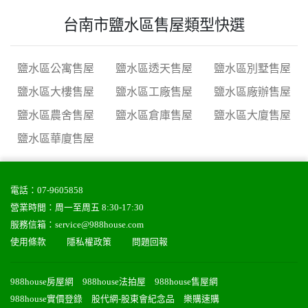
台南市鹽水區售屋類型快選
鹽水區公寓售屋
鹽水區透天售屋
鹽水區別墅售屋
鹽水區大樓售屋
鹽水區工廠售屋
鹽水區廠辦售屋
鹽水區農舍售屋
鹽水區倉庫售屋
鹽水區大廈售屋
鹽水區華廈售屋
電話：
07-9605858
營業時間：周一至周五 8:30-17:30
服務信箱：
service@988house.com
使用條款
隱私權政策
問題回報
988house房屋網
988house法拍屋
988house售屋網
988house實價登錄
股代網-股東會紀念品
樂購速購