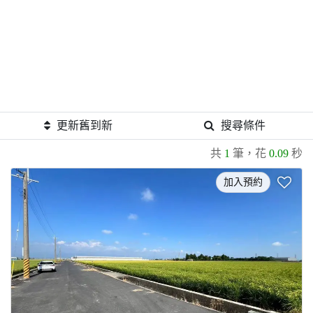
更新舊到新
搜尋條件
共
1
筆，花
0.09
秒
加入預約