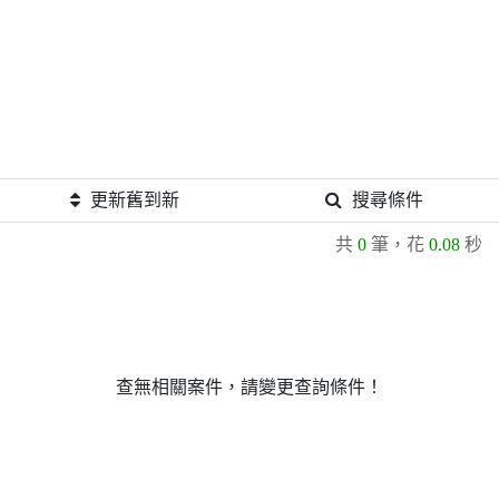
更新舊到新
搜尋條件
共
0
筆，花
0.08
秒
查無相關案件，請變更查詢條件！