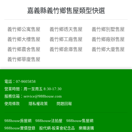
嘉義縣義竹鄉售屋類型快選
義竹鄉公寓售屋
義竹鄉透天售屋
義竹鄉別墅售屋
義竹鄉大樓售屋
義竹鄉工廠售屋
義竹鄉廠辦售屋
義竹鄉農舍售屋
義竹鄉倉庫售屋
義竹鄉大廈售屋
義竹鄉華廈售屋
電話：
07-9605858
營業時間：周一至周五 8:30-17:30
服務信箱：
service@988house.com
使用條款
隱私權政策
問題回報
988house房屋網
988house法拍屋
988house售屋網
988house實價登錄
股代網-股東會紀念品
樂購速購