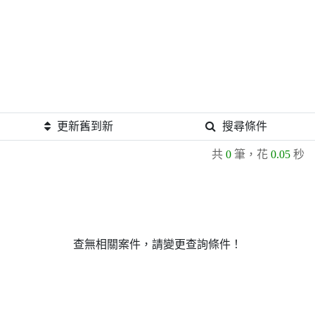
更新舊到新
搜尋條件
共
0
筆，花
0.05
秒
查無相關案件，請變更查詢條件！