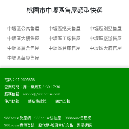
桃園市中壢區售屋類型快選
中壢區公寓售屋
中壢區透天售屋
中壢區別墅售屋
中壢區大樓售屋
中壢區工廠售屋
中壢區廠辦售屋
中壢區農舍售屋
中壢區倉庫售屋
中壢區大廈售屋
中壢區華廈售屋
電話：
07-9605858
營業時間：周一至周五 8:30-17:30
服務信箱：
service@988house.com
使用條款
隱私權政策
問題回報
988house房屋網
988house法拍屋
988house售屋網
988house實價登錄
股代網-股東會紀念品
樂購速購