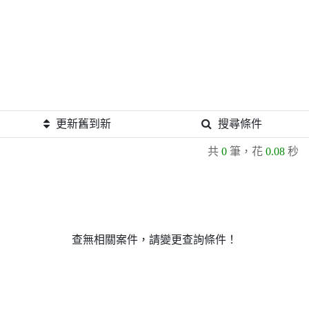
更新舊到新
搜尋條件
共
0
筆，花
0.08
秒
查無相關案件，請變更查詢條件！