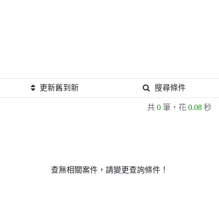
更新舊到新
搜尋條件
共
0
筆，花
0.08
秒
查無相關案件，請變更查詢條件！