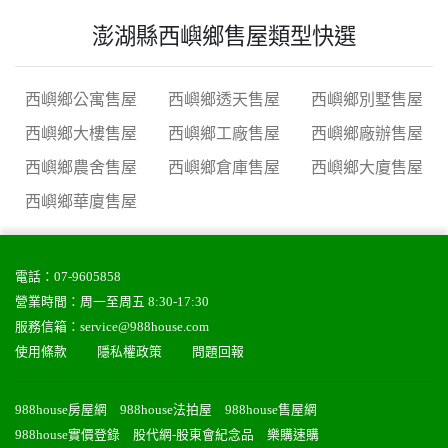
澎湖縣西嶼鄉售屋類型快選
西嶼鄉公寓售屋
西嶼鄉透天售屋
西嶼鄉別墅售屋
西嶼鄉大樓售屋
西嶼鄉工廠售屋
西嶼鄉廠辦售屋
西嶼鄉農舍售屋
西嶼鄉倉庫售屋
西嶼鄉大廈售屋
西嶼鄉華廈售屋
電話：
07-9605858
營業時間：周一至周五 8:30-17:30
服務信箱：
service@988house.com
使用條款
隱私權政策
問題回報
988house房屋網
988house法拍屋
988house售屋網
988house實價登錄
股代網-股東會紀念品
樂購速購