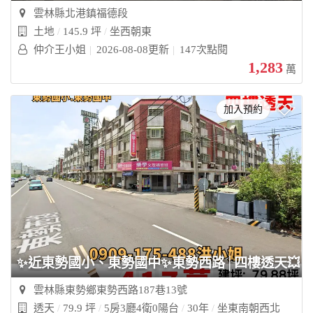
雲林縣北港鎮福德段
土地
145.9 坪
坐西朝東
仲介王小姐
2026-08-08更新
147次點閱
1,283
萬
加入預約
✨近東勢國小、東勢國中✨東勢西路│四樓透天💥
雲林縣東勢鄉東勢西路187巷13號
透天
79.9 坪
5房3廳4衛0陽台
30年
坐東南朝西北