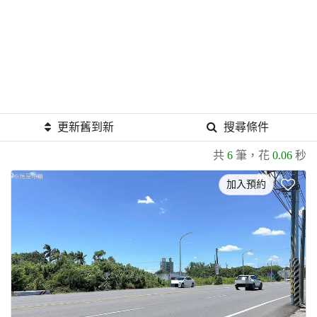
更新舊到新
搜尋條件
共
6
筆，花
0.06
秒
加入預約