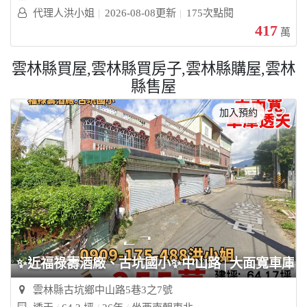
代理人洪小姐
2026-08-08更新
175次點閱
417
萬
雲林縣買屋,雲林縣買房子,雲林縣購屋,雲林
縣售屋
加入預約
✨近福祿壽酒廠、古坑國小✨中山路│大面寬車庫透
雲林縣古坑鄉中山路5巷3之7號