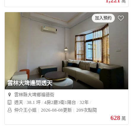
1,221
萬
加入預約
雲林大埤邊間透天
雲林縣大埤鄉福德街
透天
38.1 坪
4房2廳3衛1陽台
32年
仲介王小姐
2026-08-08更新
209次點閱
628
萬