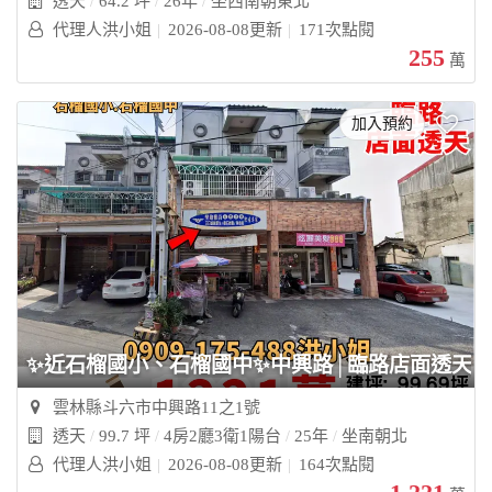
透天
64.2 坪
26年
坐西南朝東北
代理人洪小姐
2026-08-08更新
171次點閱
255
萬
加入預約
✨近石榴國小、石榴國中✨中興路│臨路店面透天
雲林縣斗六市中興路11之1號
透天
99.7 坪
4房2廳3衛1陽台
25年
坐南朝北
代理人洪小姐
2026-08-08更新
164次點閱