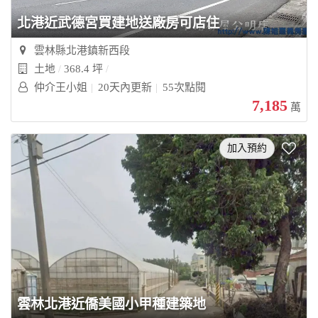
北港近武德宮買建地送廠房可店住
雲林縣北港鎮新西段
土地
368.4 坪
仲介王小姐
20天內更新
55次點閱
7,185
萬
加入預約
雲林北港近僑美國小甲種建築地